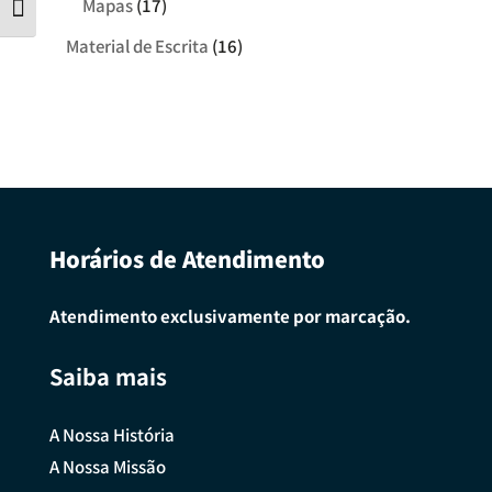
Mapas
(17)
Tamanho da letra
Material de Escrita
(16)
Horários de Atendimento
Atendimento exclusivamente por marcação.
Saiba mais
A Nossa História
A Nossa Missão