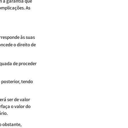
m a garantia que
omplicações. As
rresponde às suas
ncede o direito de
equada de proceder
 posterior, tendo
rá ser de valor
rfaça o valor do
ário.
o obstante,