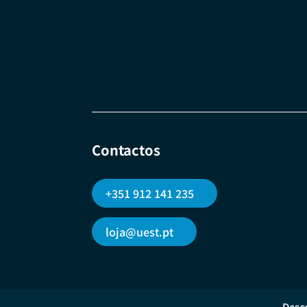
Contactos
+351 912 141 235
loja@uest.pt
Dese