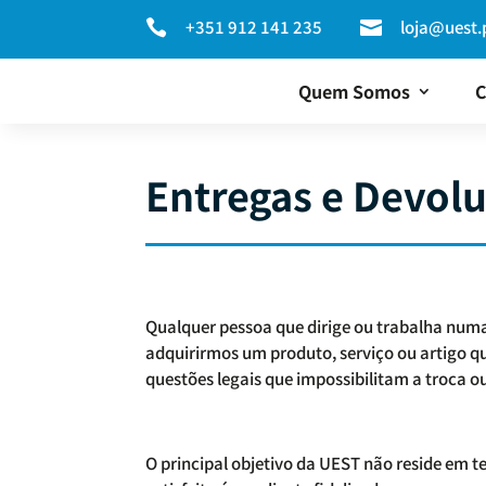
+351 912 141 235
loja@uest.


Quem Somos
C
Entregas e Devol
Qualquer pessoa que dirige ou trabalha numa
adquirirmos um produto, serviço ou artigo qu
questões legais que impossibilitam a troca o
O principal objetivo da UEST não reside em te