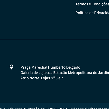
Termos e Condiçõe
Política de Privaci

Praça Marechal Humberto Delgado
Galeria de Lojas da Estação Metropolitana do Jardi
Átrio Norte, Lojas Nº 6 e 7
nvolvido por
IOL Negócios
@2022 UEST. Todos os direitos reserv