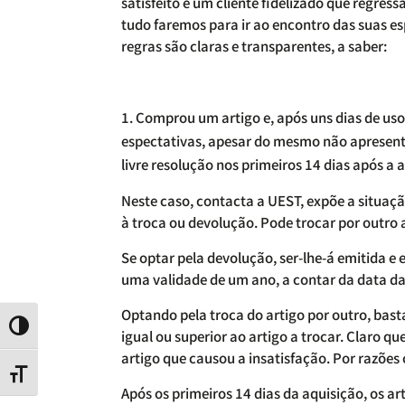
satisfeito é um cliente fidelizado que regre
tudo faremos para ir ao encontro das suas es
regras são claras e transparentes, a saber:
Comprou um artigo e, após uns dias de uso
espectativas, apesar do mesmo não apresenta
livre resolução nos primeiros 14 dias após a 
Neste caso, contacta a UEST, expõe a situa
à troca ou devolução. Pode trocar por outro a
Se optar pela devolução, ser-lhe-á emitida e
uma validade de um ano, a contar da data da
Optando pela troca do artigo por outro, bast
Contraste
igual ou superior ao artigo a trocar. Claro q
artigo que causou a insatisfação. Por razões
Tamanho da letra
Após os primeiros 14 dias da aquisição, os ar