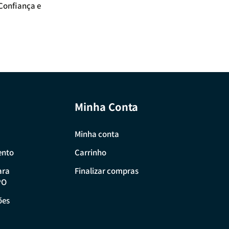
 Confiança e
Minha Conta
Minha conta
ento
Carrinho
ara
Finalizar compras
PO
ões