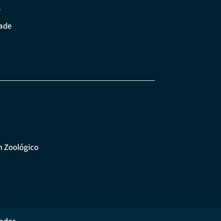
s
dade
m Zoológico
ados.