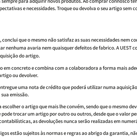
ssa sempre para adquirir novos produtos. Ao comprar connosco te
pectativas e necessidades. Troque ou devolva o seu artigo sem c
, conclui que o mesmo não satisfaz as suas necessidades nem co
r nenhuma avaria nem quaisquer defeitos de fabrico. A UEST co
aquisição do artigo.
ção em concreto e combina com a colaboradora a forma mais ad
rtigo ou devolver.
 entregue uma nota de crédito que poderá utilizar numa aquisição
 sua emissão.
a escolher o artigo que mais lhe convém, sendo que o mesmo deve
ue pode trocar um artigo por outro ou outros, desde que o valor pe
 contabilísticas, as devoluções nunca serão realizadas em numer
tigos estão sujeitos às normas e regras ao abrigo da garantia, nã