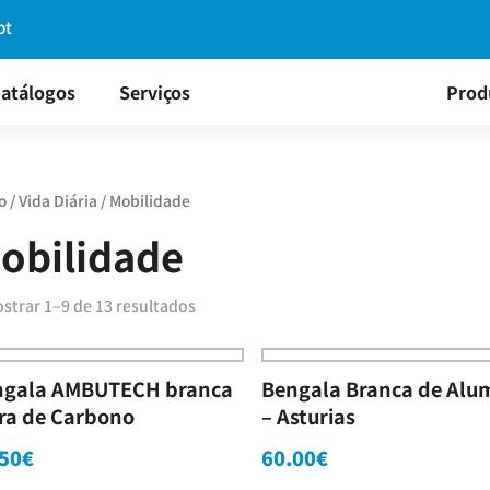
pt
atálogos
Serviços
Prod
o
/
Vida Diária
/ Mobilidade
obilidade
strar 1–9 de 13 resultados
ngala AMBUTECH branca
Bengala Branca de Alu
ra de Carbono
– Asturias
50
€
60.00
€