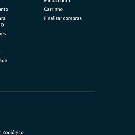
Minha conta
ento
Carrinho
ara
Finalizar compras
PO
ões
s
dade
m Zoológico