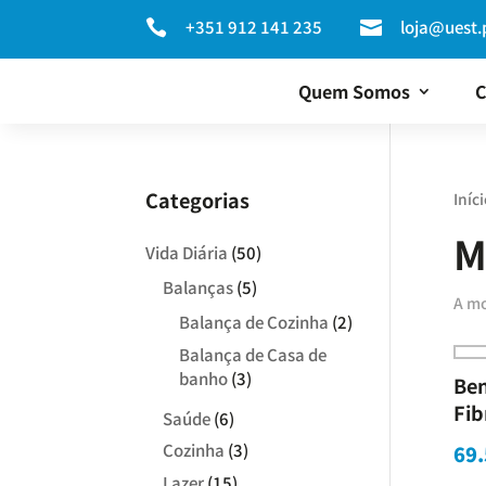
+351 912 141 235
loja@uest.


Quem Somos
C
Categorias
Iníci
M
Vida Diária
(50)
Balanças
(5)
A mo
Balança de Cozinha
(2)
Balança de Casa de
banho
(3)
Be
Fib
Saúde
(6)
Cozinha
(3)
69.
Lazer
(15)