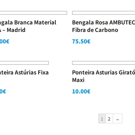
gala Branca Material
Bengala Rosa AMBUTE
 – Madrid
Fibra de Carbono
00
€
75.50
€
teira Astúrias Fixa
Ponteira Asturias Girató
Maxi
0
€
10.00
€
1
2
→