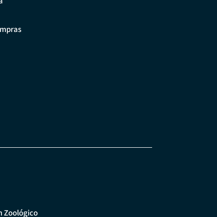
a
ompras
m Zoológico