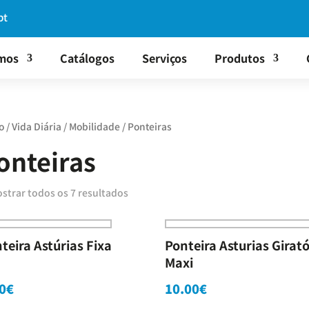
pt
mos
Catálogos
Serviços
Produtos
o
/
Vida Diária
/
Mobilidade
/ Ponteiras
onteiras
strar todos os 7 resultados
teira Astúrias Fixa
Ponteira Asturias Girató
Maxi
0
€
10.00
€