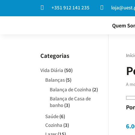

+351 912 141 235

loja@uest.
Quem So
Categorias
Iníci
P
Vida Diária
(50)
Balanças
(5)
A mo
Balança de Cozinha
(2)
Balança de Casa de
banho
(3)
Pon
Saúde
(6)
Cozinha
(3)
6.0
Lazer
(15)