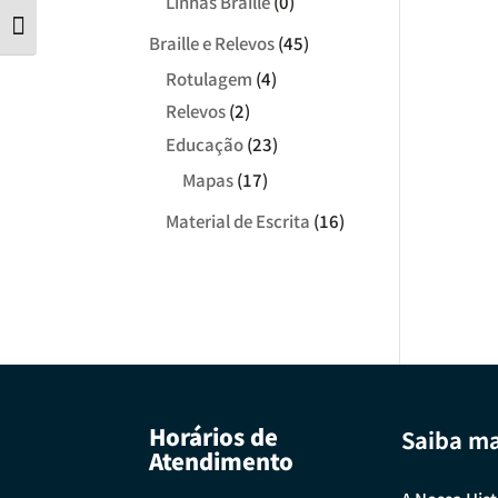
Linhas Braille
(0)
Tamanho da letra
Braille e Relevos
(45)
Rotulagem
(4)
Relevos
(2)
Educação
(23)
Mapas
(17)
Material de Escrita
(16)
Horários de
Saiba ma
Atendimento