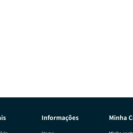
is
Informações
Minha C