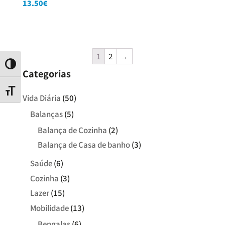
13.50
€
1
2
→
Contraste
Categorias
Tamanho da letra
Vida Diária
(50)
Balanças
(5)
Balança de Cozinha
(2)
Balança de Casa de banho
(3)
Saúde
(6)
Cozinha
(3)
Lazer
(15)
Mobilidade
(13)
Bengalas
(6)