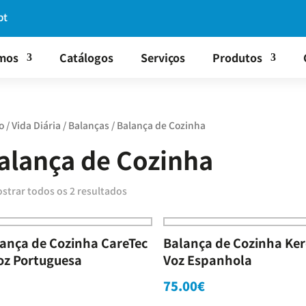
pt
mos
Catálogos
Serviços
Produtos
o
/
Vida Diária
/
Balanças
/ Balança de Cozinha
alança de Cozinha
strar todos os 2 resultados
ança de Cozinha CareTec
Balança de Cozinha Ker
oz Portuguesa
Voz Espanhola
75.00
€