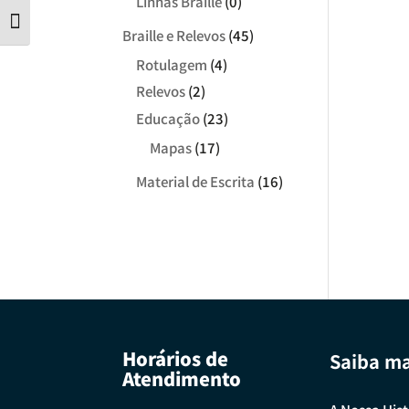
Linhas Braille
(0)
Tamanho da letra
Braille e Relevos
(45)
Rotulagem
(4)
Relevos
(2)
Educação
(23)
Mapas
(17)
Material de Escrita
(16)
Horários de
Saiba ma
Atendimento