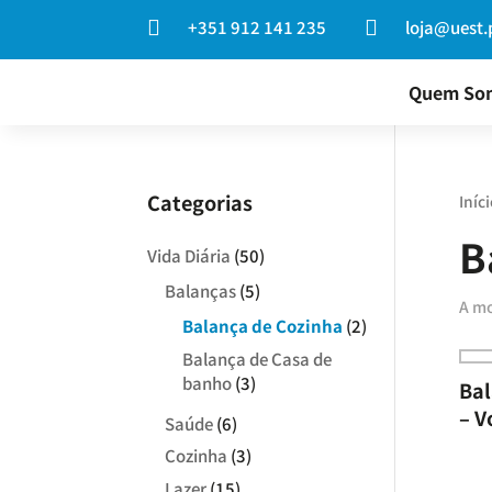

+351 912 141 235

loja@uest.
Quem So
Categorias
Iníci
B
Vida Diária
(50)
Balanças
(5)
A mo
Balança de Cozinha
(2)
Balança de Casa de
banho
(3)
Bal
– V
Saúde
(6)
Cozinha
(3)
Lazer
(15)