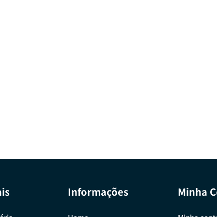
is
Informações
Minha C