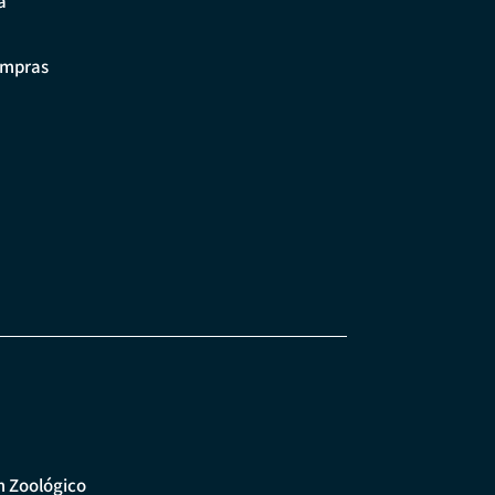
a
ompras
m Zoológico