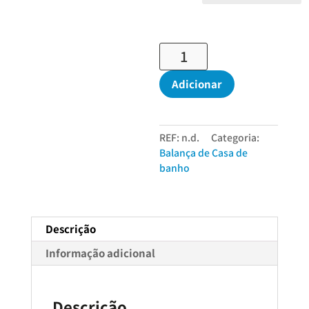
Quantidade
de
Balança
Adicionar
Silvercrest
de
Casa
REF:
n.d.
Categoria:
de
Balança de Casa de
banho
banho
-
Voz
Portuguesa
Descrição
Informação adicional
Descrição