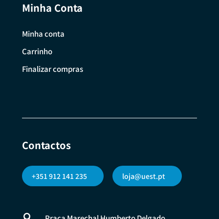
Minha Conta
Minha conta
Carrinho
Finalizar compras
Contactos
+351 912 141 235
loja@uest.pt

Praça Marechal Humberto Delgado