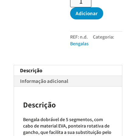
de
Bengala
Adicionar
Branca
Material
EVA
REF:
n.d.
Categoria:
-
Bengalas
Madrid
Descrição
Informação adicional
Descrição
Bengala dobrável de 5 segmentos, com
cabo de material EVA, ponteira rotativa de
gancho, que facilita a sua substituição pelo