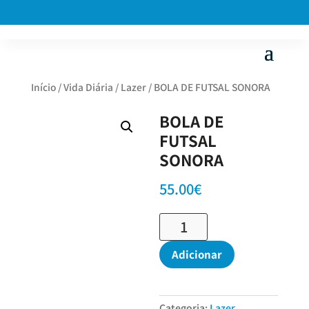
Início
/
Vida Diária
/
Lazer
/ BOLA DE FUTSAL SONORA
BOLA DE
FUTSAL
SONORA
55.00
€
Quantidade
de
BOLA
Adicionar
DE
FUTSAL
SONORA
Categoria:
Lazer