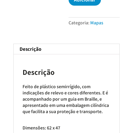
Autónomo
Providencial
de
Categoria:
Mapas
Espanha
a
cores
e
Descrição
relevo
Descrição
Feito de plástico semirrígido, com
indicações de relevo e cores diferentes. E é
acompanhado por um guia em Braille, e
apresentado em uma embalagem cilíndrica
que facilita a sua proteção e transporte.
Dimensões: 62 x 47