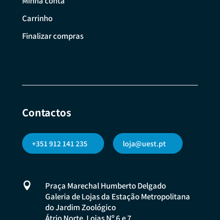
Minha conta
Carrinho
Finalizar compras
Contactos
+351 912 141 235
loja@uest.pt

Praça Marechal Humberto Delgado
Galeria de Lojas da Estação Metropolitana
do Jardim Zoológico
Átrio Norte, Lojas Nº 6 e 7