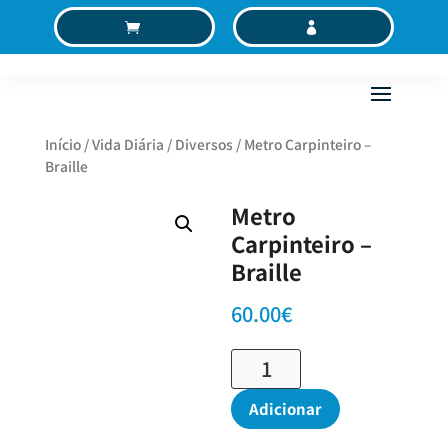
C
MC
Início
/
Vida Diária
/
Diversos
/ Metro Carpinteiro –
Braille
Metro
Carpinteiro –
Braille
60.00
€
Quantidade
de
Metro
Adicionar
Carpinteiro
-