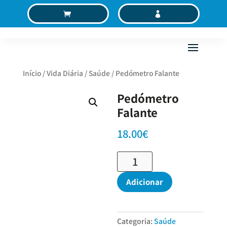
C
MC
Início
/
Vida Diária
/
Saúde
/ Pedómetro Falante
Pedómetro
Falante
18.00
€
Quantidade
de
Pedómetro
Adicionar
Falante
Categoria:
Saúde