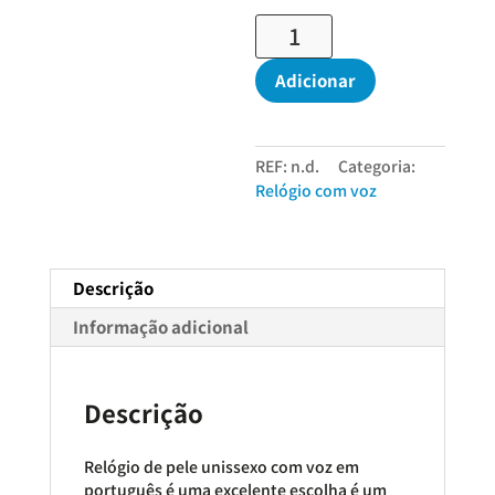
Quantidade
de
Relógio
Adicionar
com
voz
Vinvison
REF:
n.d.
Categoria:
-
Relógio com voz
Pele
Unissexo
Descrição
Informação adicional
Descrição
Relógio de pele unissexo com voz em
português é uma excelente escolha é um