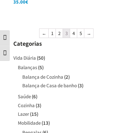
35.00
€
←
1
2
3
4
5
→
Contraste
Categorias
Tamanho da letra
Vida Diária
(50)
Balanças
(5)
Balança de Cozinha
(2)
Balança de Casa de banho
(3)
Saúde
(6)
Cozinha
(3)
Lazer
(15)
Mobilidade
(13)
Bengalas
(6)