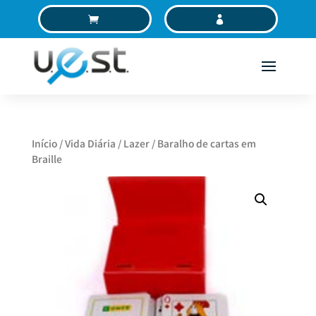
Saltar
Saltar
C
MC
para
para
conteúdo
navegação
Início
/
Vida Diária
/
Lazer
/ Baralho de cartas em
Braille