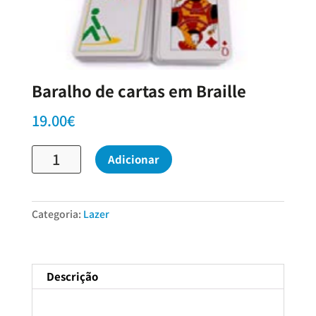
Baralho de cartas em Braille
19.00
€
Quantidade
Adicionar
de
Baralho
de
cartas
Categoria:
Lazer
em
Braille
Descrição