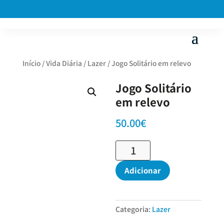
Início
/
Vida Diária
/
Lazer
/ Jogo Solitário em relevo
Jogo Solitário
em relevo
50.00
€
Quantidade
de
Jogo
Adicionar
Solitário
em
relevo
Categoria:
Lazer